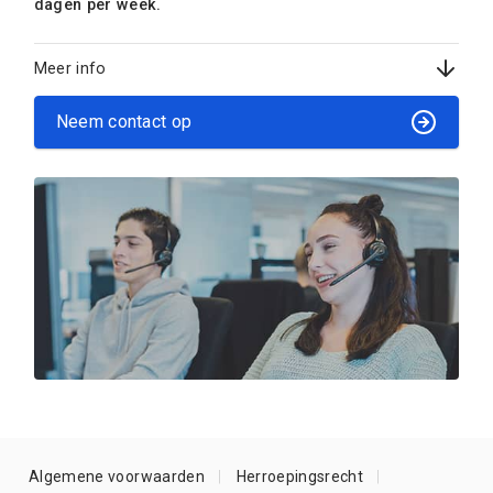
dagen per week.
Meer info
Neem contact op
Algemene voorwaarden
Herroepingsrecht